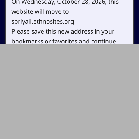
On Wednesday, October 28, 2026, this
Contact
Copyright
website will move to
Site map
Privacy policy
soriyali.ethnosites.org
Cookie settings
Please save this new address in your
Log in
bookmarks or favorites and continue
visiting the website!
OK