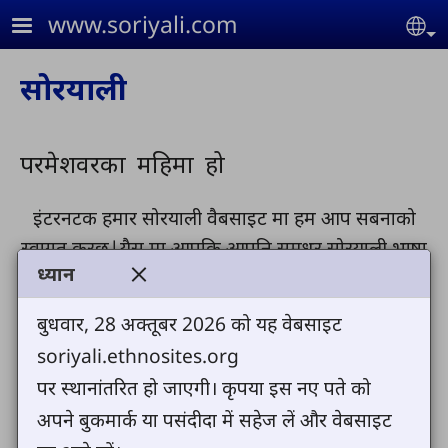
Skip to main content
www.soriyali.com
Se
सोरयाली
परमेशवरका
महिमा
हो
इंटरनटक हमार सोरयाली वैबसाइट मा हम आप सबनाको
स्वागत क़रछु|यैस मा आपकि आपुनि सुमधुर सोरयाली भाषा
ध्यान
में परमेशवरका सत्य वचन बाइबिलका कहानिन छन, जो
बतुनान कि परमेशवर सब मैंसनान कतुक जाद प्रेम करनान|
बुधवार, 28 अक्तूबर 2026 को यह वेबसाइट
सोरियाली कुमाउनी भाषाक बोलि छु, जो कि पिथौडागडक
soriyali.ethnosites.org
सोर घाटि में बोलली जें|
पर स्थानांतरित हो जाएगी। कृपया इस नए पते को
अपने बुकमार्क या पसंदीदा में सहेज लें और वेबसाइट